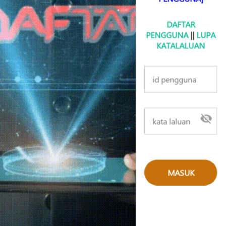
DAFTAR
PENGGUNA
||
LUPA
KATALALUAN