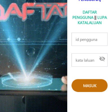
DAFTAR
PENGGUNA
||
LUPA
KATALALUAN