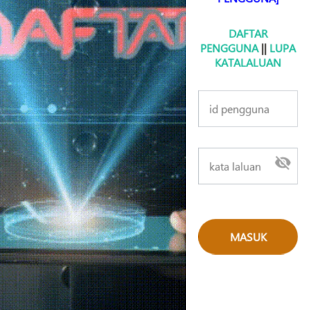
DAFTAR
PENGGUNA
||
LUPA
KATALALUAN