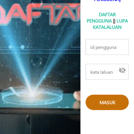
DAFTAR
PENGGUNA
||
LUPA
KATALALUAN