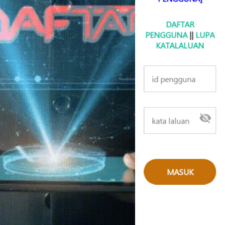
DAFTAR
PENGGUNA
||
LUPA
KATALALUAN