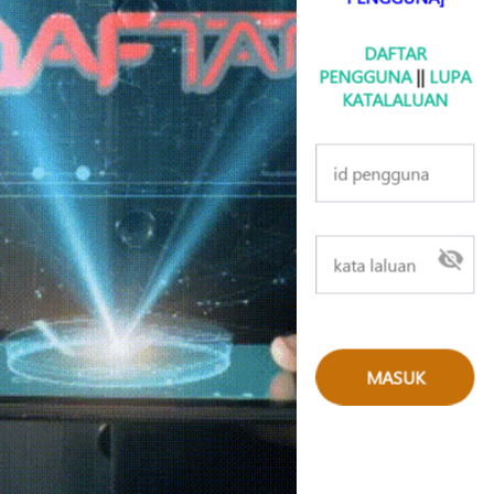
DAFTAR
PENGGUNA
||
LUPA
KATALALUAN