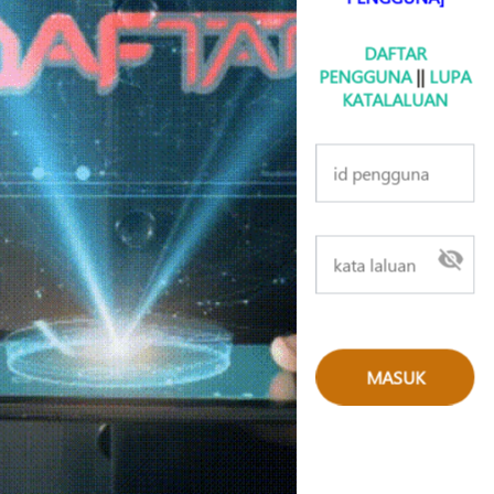
DAFTAR
PENGGUNA
||
LUPA
KATALALUAN