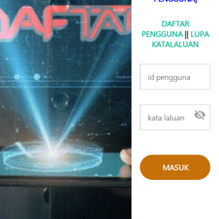
DAFTAR
PENGGUNA
||
LUPA
KATALALUAN