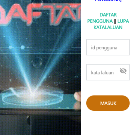
DAFTAR
PENGGUNA
||
LUPA
KATALALUAN